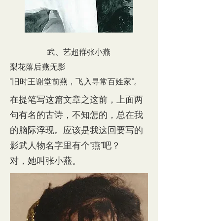
武、艺超群张小燕
梨花落后燕无影
“旧时王谢堂前燕，飞入寻常百姓家”。
在提笔写这篇文章之这前，上面两
句有名的古诗，不知怎的，总在我
的脑际浮现。应该是我这回要写的
影武人物名字里有个“燕”吧？
对，她叫张小燕。