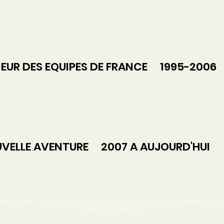
UR DES EQUIPES DE FRANCE 1995-2006
ELLE AVENTURE 2007 A AUJOURD'HUI
ANG Xiaoyan - Taichichuan - Qi Gong - Kung Fu - Association France Chine Wushu Traditi
Mise à jour : Juillet 2026