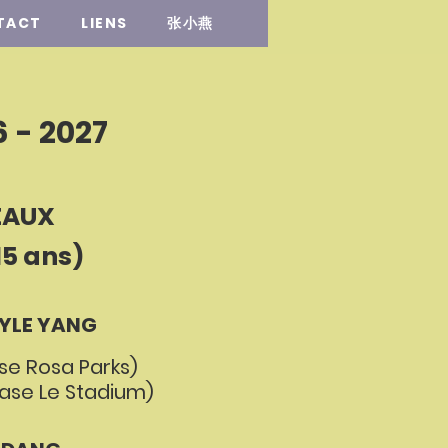
TACT
LIENS
张小燕
 - 2027
EAUX
15 ans)
YLE YANG
e Rosa Parks)
se Le Stadium)