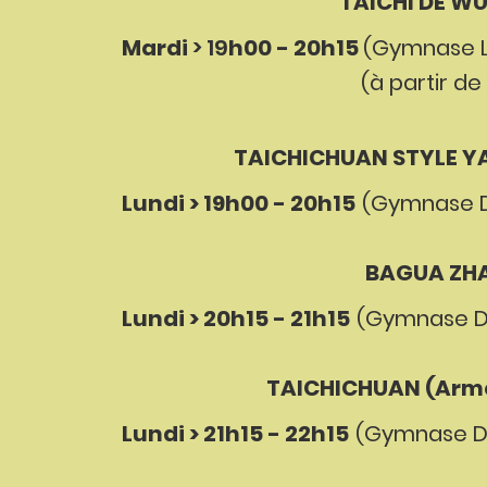
TAICHI DE W
Mardi
> 19
h00 - 20h15
(G
ymnase L
(à partir de 
TAICHICHUAN STYLE Y
Lundi > 19h00 - 20h15
(
G
ymnase D
BAGUA ZH
Lundi > 20h15 - 21h15
(
G
ymnase D
TAICHICHUAN (Arme
Lundi > 21h15 - 22h15
(
G
ymnase D